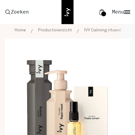
Zoeken
Menu
Home
Productoverzicht
IVY Calming ritueel
Home
Producten
76
Producten
IVY Hair Care box
IVY Head Spa
79
Blogs
IVY Curl Set
53
Over IVY
IVY Repair set
Account
52.5
IVY CG-friendly set