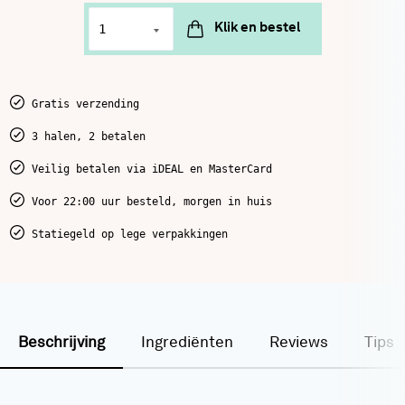
Meer volume in je haar
Klik en bestel
15 February
Mooi, Professioneel
Een nieuw jaar en goede voornemens
29 December
Mooi
Gratis verzending
3 halen, 2 betalen
Toon meer resultaten
Veilig betalen via iDEAL en MasterCard
Voor 22:00 uur besteld, morgen in huis
Statiegeld op lege verpakkingen
Beschrijving
Ingrediënten
Reviews
Tips