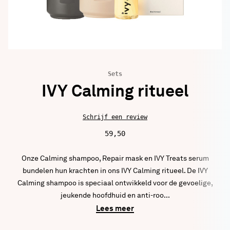
53
IVY Volume set
49
Toon meer producten
Sets
IVY Calming ritueel
Blogs en pagina's
145
Schrijf een review
Het is tijd voor selfcare
59,50
25 January
Professioneel
Onze Calming shampoo, Repair mask en IVY Treats serum
Verduurzaam je badkamer met IVY
bundelen hun krachten in ons IVY Calming ritueel. De IVY
17 January
Duurzaam
Calming shampoo is speciaal ontwikkeld voor de gevoelige,
jeukende hoofdhuid en anti-roo...
Hoe blijft gekleurd haar langer mooi?
Lees meer
15 February
Mooi, Professioneel